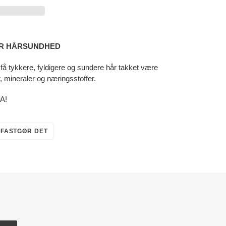
 FOR HÅRSUNDHED
t få tykkere, fyldigere og sundere hår takket være
r, mineraler og næringsstoffer.
A!
PIN
FASTGØR DET
PÅ
R
PINTEREST