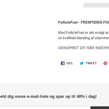
Tilføjelse
af
FollicleFuel - FREMTIDEN
produkt
til
Med FollicleFuel er det muligt a
din
en kraftfuld blanding af vitamine
kurv
GENOPRET DIT HÅR INDEFR
DEL
TWEET
DEL
TWEET
PÅ
PÅ
FACEBOOK
TWITTE
eld dig vores e-mail-liste og spar op til 40% i dag!