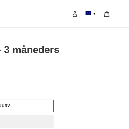
Log ind
Vogn
▼
Søg efter
 - 3 måneders
KURV