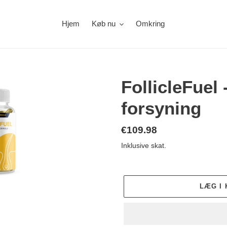
Hjem
Køb nu
Omkring
FollicleFuel
forsyning
Almindelig
€109.98
pris
Inklusive skat.
LÆG I 