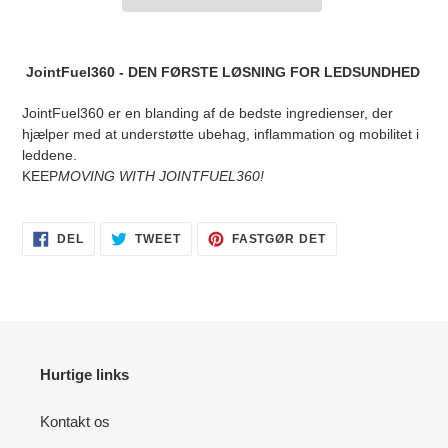
Tilføjelse
af
JointFuel360 - DEN FØRSTE LØSNING FOR LEDSUNDHED
produkt
til
JointFuel360 er en blanding af de bedste ingredienser, der
din
hjælper med at understøtte ubehag, inflammation og mobilitet i
kurv
leddene.
KEEP
MOVING WITH JOINTFUEL360!
DEL
TWEET
PIN
DEL
TWEET
FASTGØR DET
PÅ
PÅ
PÅ
FACEBOOK
TWITTER
PINTEREST
Hurtige links
Kontakt os