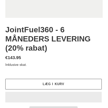
JointFuel360 - 6
MÅNEDERS LEVERING
(20% rabat)
Almindelig
€143.95
pris
Inklusive skat.
LÆG I KURV