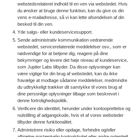
webstedsrelateret indhold til en ven via webstedet. Hvis
du ønsker at bruge denne funktion, kan du give os din
vens e-mailadresse, så vi kan lette afsendelsen af din
besked til din ven.
Yde salgs- eller kundeservicesupport.
Sende administrativ kommunikation vedrørende
webstedet, servicerelaterede meddelelser osv., som er
nødvendige for at betjene dig, reagere på dine
bekymringer og levere det høje niveau af kundeservice,
som Jupiter Labs tilbyder. Da disse oplysninger kan
være vigtige for din brug af webstedet, kan du ikke
fravælge at modtage sådanne meddelelser, medmindre
du udtrykkeligt trækker dit samtykke til vores brug af
dine personlige oplysninger tilbage som beskrevet i
denne fortrolighedspolitik.
Verificere din identitet, herunder under kontooprettelse og
nulstilling af adgangskode, hvis et af vores websteder
tilbyder denne funktionalitet.
Administrere risiko eller opdage, forhindre og/eller
afhjælpe mistænkelig kontoaktivitet eller andre potentielt