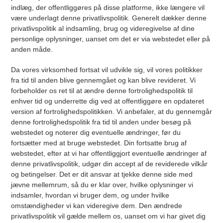
indlæg, der offentliggøres på disse platforme, ikke længere vil
være underlagt denne privatlivspolitik. Generelt dækker denne
privatlivspolitik al indsamling, brug og videregivelse af dine
personlige oplysninger, uanset om det er via webstedet eller på
anden måde.
Da vores virksomhed fortsat vil udvikle sig, vil vores politikker
fra tid til anden blive gennemgået og kan blive revideret. Vi
forbeholder os ret til at ændre denne fortrolighedspolitik til
enhver tid og underrette dig ved at offentliggøre en opdateret
version af fortrolighedspolitikken. Vi anbefaler, at du gennemgår
denne fortrolighedspolitik fra tid til anden under besøg på
webstedet og noterer dig eventuelle ændringer, før du
fortsætter med at bruge webstedet. Din fortsatte brug af
webstedet, efter at vi har offentliggjort eventuelle ændringer af
denne privatlivspolitik, udgør din accept af de reviderede vilkår
og betingelser. Det er dit ansvar at tjekke denne side med
jævne mellemrum, så du er klar over, hvilke oplysninger vi
indsamler, hvordan vi bruger dem, og under hvilke
omstændigheder vi kan videregive dem. Den ændrede
privatlivspolitik vil gælde mellem os, uanset om vi har givet dig