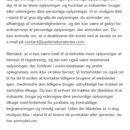
dig, til at se disse oplysninger, og hvordan vi indsamler, bruger
eller videregiver dine personlige oplysninger. Vi er muligvis ikke
i stand til at give dig alle de oplysninger, du anmoder om,
afhængigt af omstændighederne, og der kan være et gebyr for
enhver kopi af personlige oplysninger, der anmodes om. Du
kan anmode om, at vi deaktiverer din konto ved at sende os en
e-mail på
contact@jupiterlaboratories.com
.
Bemærk, at vi kan være nødt til at beholde visse oplysninger af
hensyn til registrering, og der kan også være resterende
oplysninger, der forbliver i vores databaser og andre
optegnelser, som ikke vil blive fjernet. Vi forbeholder os også ret
til fra tid til anden at kontakte tidligere brugere af webstedet
igen, medmindre den tidligere bruger udtrykkeligt har trukket sit
samtykke tilbage. Du kan til enhver tid trække din tilladelse til at
indsamle, bruge og videregive dine personlige oplysninger
tilbage med forbehold for juridiske og kontraktlige
begrænsninger og rimelig varsel. Uden din tilladelse er vi dog
muligvis ikke i stand til at levere de produkter eller tjenester, du
har anmodet om.