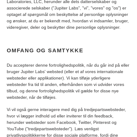
Laboratories, LLC, herunder alle dets datterselskaber og
associerede selskaber ("Jupiter Labs", "vi", "vores" og "os") er
optaget af spørgsmål om beskyttelse af personlige oplysninger
og ønsker, at du er bekendt med, hvordan vi indsamler, bruger,
videregiver, deler og beskytter dine personlige oplysninger.
OMFANG OG SAMTYKKE
Du accepterer denne fortrolighedspolitik, når du går ind på eller
bruger Jupiter Labs' websted (eller et af vores internationale
websteder eller applikationer). Vi kan tilføje yderligere
websteder fra tid til anden, efterhånden som vi udvider vores
tilbud, og denne fortrolighedspolitik vil gælde for disse nye
websteder, når de tilføjes.
Vi vil også gerne interagere med dig på tredjepartswebsteder,
hvor vi lægger indhold ud eller inviterer til din feedback,
herunder websteder som Facebook, Twitter, Pinterest og
YouTube ("tredjepartswebsteder"). Læs venligst
privatlivspolitikkerne for disse sociale platforme, fordi dine