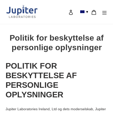
Spring
til
Log ind
Vogn
▼
indhold
Søg efter
Politik for beskyttelse af
personlige oplysninger
POLITIK FOR
BESKYTTELSE AF
PERSONLIGE
OPLYSNINGER
Jupiter Laboratories Ireland, Ltd og dets moderselskab, Jupiter