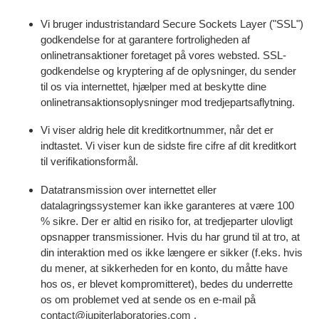
Vi bruger industristandard Secure Sockets Layer ("SSL")
godkendelse for at garantere fortroligheden af
onlinetransaktioner foretaget på vores websted. SSL-
godkendelse og kryptering af de oplysninger, du sender
til os via internettet, hjælper med at beskytte dine
onlinetransaktionsoplysninger mod tredjepartsaflytning.
Vi viser aldrig hele dit kreditkortnummer, når det er
indtastet. Vi viser kun de sidste fire cifre af dit kreditkort
til verifikationsformål.
Datatransmission over internettet eller
datalagringssystemer kan ikke garanteres at være 100
% sikre. Der er altid en risiko for, at tredjeparter ulovligt
opsnapper transmissioner. Hvis du har grund til at tro, at
din interaktion med os ikke længere er sikker (f.eks. hvis
du mener, at sikkerheden for en konto, du måtte have
hos os, er blevet kompromitteret), bedes du underrette
os om problemet ved at sende os en e-mail på
contact@jupiterlaboratories.com
.