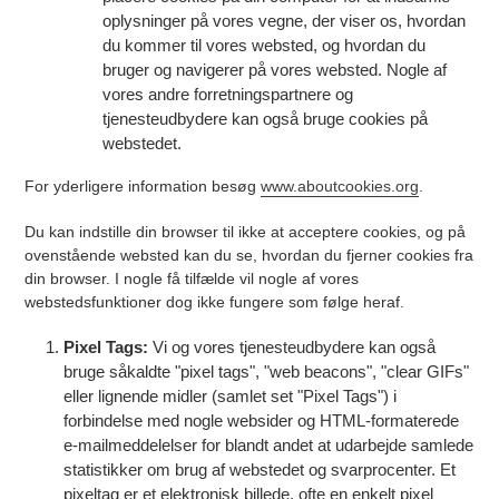
oplysninger på vores vegne, der viser os, hvordan
du kommer til vores websted, og hvordan du
bruger og navigerer på vores websted. Nogle af
vores andre forretningspartnere og
tjenesteudbydere kan også bruge cookies på
webstedet.
For yderligere information besøg
www.aboutcookies.org
.
Du kan indstille din browser til ikke at acceptere cookies, og på
ovenstående websted kan du se, hvordan du fjerner cookies fra
din browser. I nogle få tilfælde vil nogle af vores
webstedsfunktioner dog ikke fungere som følge heraf.
Pixel Tags:
Vi og vores tjenesteudbydere kan også
bruge såkaldte "pixel tags", "web beacons", "clear GIFs"
eller lignende midler (samlet set "Pixel Tags") i
forbindelse med nogle websider og HTML-formaterede
e-mailmeddelelser for blandt andet at udarbejde samlede
statistikker om brug af webstedet og svarprocenter. Et
pixeltag er et elektronisk billede, ofte en enkelt pixel