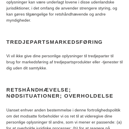
oplysninger kan være underlagt lovene i disse udenlandske
jurisdiktioner, i det omfang de anvender strengere styring, og
kan gøres tilgængelige for retshåndhævende og andre
myndigheder.
TREDJEPARTSMARKEDSFØRING
Vi vil ikke give dine personlige oplysninger til tredjeparter til
brug for markedsføring af tredjepartsprodukter eller -tjenester til
dig uden dit samtykke.
RETSHÅNDHÆVELSE;
NØDSITUATIONER; OVERHOLDELSE
Uanset enhver anden bestemmelse i denne fortrolighedspolitik
om det modsatte forbeholder vi os ret til at videregive dine
personlige oplysninger til andre, som vi mener er passende: (a)
for at overholde juridiske processer; (b) for at reagere på