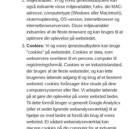
Miljøvariabler
:
Vi og vores tjenesteudbydere kan
også indsamle visse miljøvariabler, f.eks. din MAC-
adresse, computertype (Windows eller Macintosh),
skærmopløsning, OS-version, internetbrowser og
internetbrowserversion. Disse miljøvariabler
indsamles af de fleste browsere og kan bruges til at
optimere din oplevelse på webstedet.
Cookies:
Vi og vores tjenesteudbydere kan bruge
"cookies" på webstedet. Cookies er data, som
webservere overfører til en persons computer til
registreringsformål. Cookies er en industristandard,
der bruges af de fleste websteder, og kan lette
brugernes løbende adgang til og brug af et bestemt
websted; cookies forårsager ikke skade på dine
computersystemer eller filer. Vi arbejder løbende
på at gøre din oplevelse på vores websted bedre.
Til dette formål bruger vi generelt Google Analytics
(eller et andet lignende webanalyseværktøj) til at
hjælpe os med bedre at forstå din brug af vores
websted. Et sådant webanalyseværktøj kan
placere cookies på din computer for at indsamle