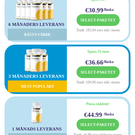
€30.99
/flaska
SELECT-PAKETET
6 MÅNADERS LEVERANS
Totalt: 185,94 euro inkl. moms
BÄSTA VÄRDE
Spara 25 euro
€36.66
/flaska
SELECT-PAKETET
3 MÅNADERS LEVERANS
Totalt: 109,98 euro inkl. moms
MEST POPULÄRT
Prova riskfritt!
€44.99
/flaska
SELECT-PAKETET
1 MÅNADS LEVERANS
Totalt: 44,99 euro inklusive moms