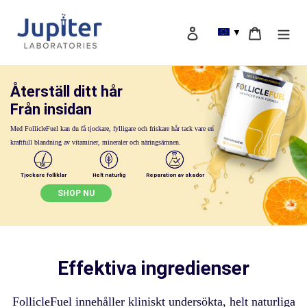
Hoppa
till
Logga in
Vagn
▼
innehåll
Sök
Återställ ditt hår
Från insidan
Med FollicleFuel kan du få tjockare, fylligare och friskare hår tack vare en
kraftfull blandning av vitaminer, mineraler och näringsämnen.
Tjockare folliklar
Helt naturlig
Reparation av skador
SHOP NU
Effektiva ingredienser
FollicleFuel innehåller kliniskt undersökta, helt naturliga