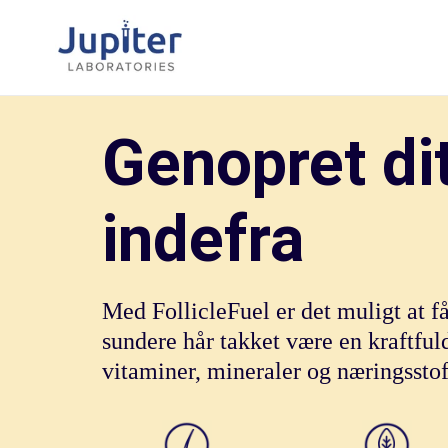
Spring
til
indhold
Genopret di
indefra
Med FollicleFuel er det muligt at få
sundere hår takket være en kraftful
vitaminer, mineraler og næringssto