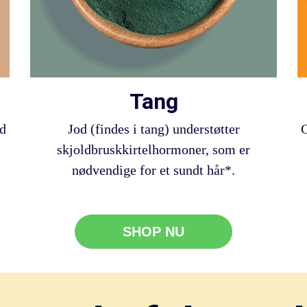
Tang
ed
Jod (findes i tang) understøtter
C
skjoldbruskkirtelhormoner, som er
nødvendige for et sundt hår*.
SHOP NU