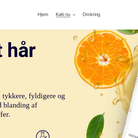
Hjem
Køb nu
Omkring
t hår
 tykkere, fyldigere og
d blanding af
ffer.