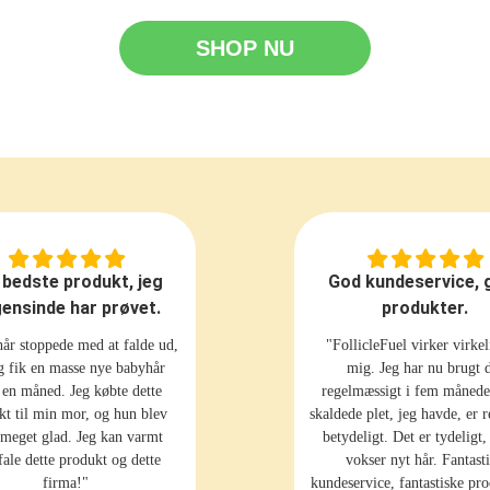
SHOP NU
 bedste produkt, jeg
God kundeservice, 
ensinde har prøvet.
produkter.
år stoppede med at falde ud,
"FollicleFuel virker virkel
g fik en masse nye babyhår
mig. Jeg har nu brugt 
r en måned. Jeg købte dette
regelmæssigt i fem månede
kt til min mor, og hun blev
skaldede plet, jeg havde, er 
 meget glad. Jeg kan varmt
betydeligt. Det er tydeligt,
fale dette produkt og dette
vokser nyt hår. Fantast
firma!"
kundeservice, fantastiske pro