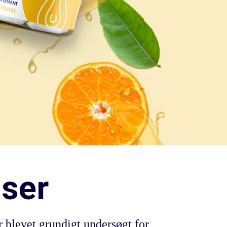
nser
r blevet grundigt undersøgt for