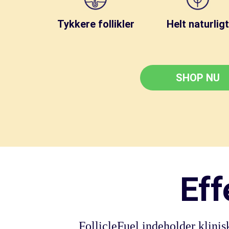
Tykkere follikler
Helt naturligt
SHOP NU
Eff
FollicleFuel indeholder klinis