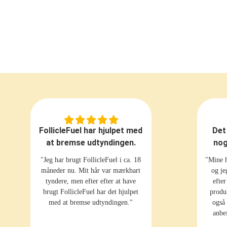
FollicleFuel har hjulpet med
Det
at bremse udtyndingen.
nog
"Jeg har brugt FollicleFuel i ca. 18
"Mine h
måneder nu. Mit hår var mærkbart
og je
tyndere, men efter efter at have
efte
brugt FollicleFuel har det hjulpet
produ
med at bremse udtyndingen."
også
anbe