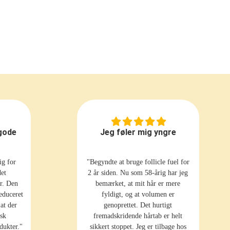
gode
Jeg føler mig yngre
ig for
"Begyndte at bruge follicle fuel for
det
2 år siden. Nu som 58-årig har jeg
r. Den
bemærket, at mit hår er mere
reduceret
fyldigt, og at volumen er
 at der
genoprettet. Det hurtigt
isk
fremadskridende hårtab er helt
dukter."
sikkert stoppet. Jeg er tilbage hos