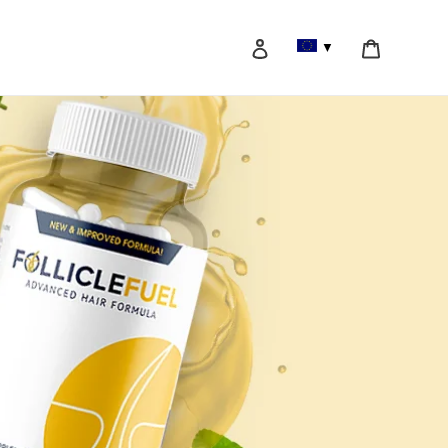
Log ind
Vogn
▼
Søg efter