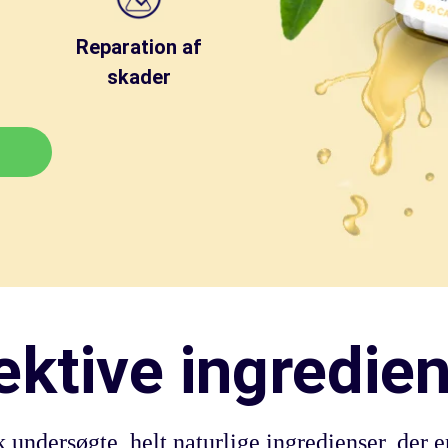
Reparation af
skader
ektive ingredie
k undersøgte, helt naturlige ingredienser, der e