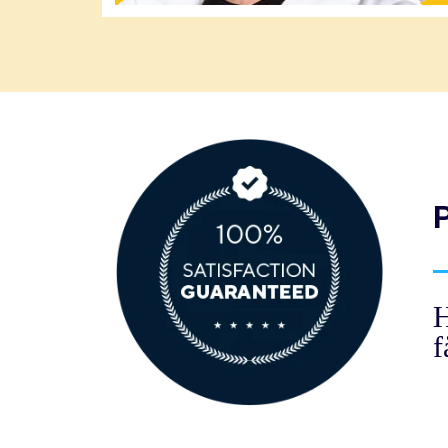
P
H
f