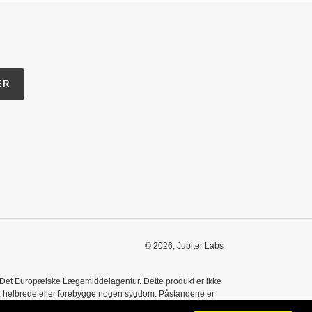
ER
© 2026,
Jupiter Labs
f Det Europæiske Lægemiddelagentur. Dette produkt er ikke
le, helbrede eller forebygge nogen sygdom. Påstandene er
resultater, og resultaterne kan variere. Rådfør dig med din