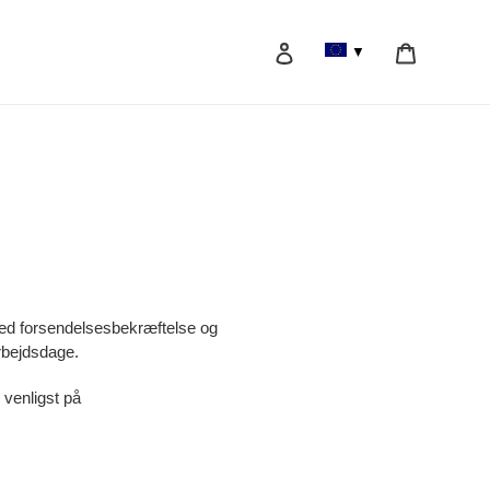
Log ind
Vogn
▼
Søg efter
g
 med forsendelsesbekræftelse og
arbejdsdage.
 venligst på