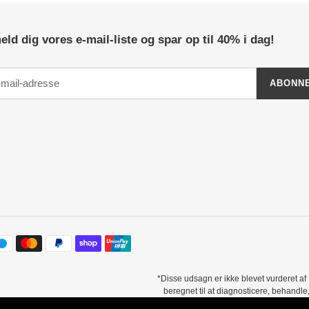
eld dig vores e-mail-liste og spar op til 40% i dag!
ABONN
*Disse udsagn er ikke blevet vurderet a
beregnet til at diagnosticere, behand
 noter kombineret med anekdotiske udtalelser. Der er ingen garanti for specifikke 