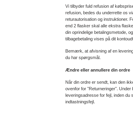
Vi tilbyder fuld refusion af købspr
refusion, bedes du underrette os vi
returautorisation
og instruktioner
.
F
end 2 flasker skal alle ekstra flas
din oprindelige betalingsmetode
, o
tilbagebetaling
vises på dit kontoud
Bemærk, at afvisning af en levering 
du har spørgsmål.
Ændre eller annullere din ordre
Når din ordre er sendt, kan den ikk
ovenfor for "Returneringer". Under 
leveringsadresse for fejl, inden du 
indtastningsfejl.