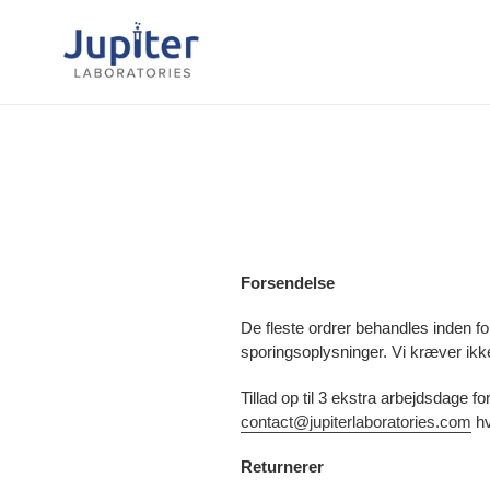
Spring
til
indhold
Forsendelse
De fleste ordrer behandles inden f
sporingsoplysninger. Vi kræver ikke
Tillad op til 3 ekstra arbejdsdage f
contact@jupiterlaboratories.com
h
Returnerer