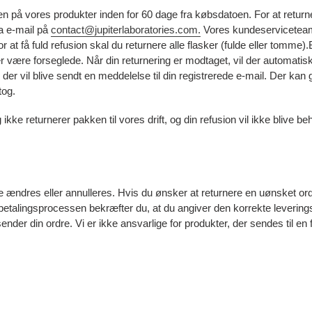
isen på vores produkter inden for 60 dage fra købsdatoen. For at retur
a e-mail på
contact@jupiterlaboratories.com.
Vores kundeserviceteam
or at få fuld refusion skal du returnere alle flasker (fulde eller tomme).
ker være forseglede
.
Når din returnering er modtaget, vil der automatisk
g der vil blive sendt en meddelelse til din registrerede e-mail
.
Der kan g
tog.
ikke returnerer pakken til vores drift, og din refusion vil ikke blive be
e ændres eller annulleres. Hvis du ønsker at returnere en uønsket ord
betalingsprocessen bekræfter du, at du angiver den korrekte leverings
sender din ordre. Vi er ikke ansvarlige for produkter, der sendes til en